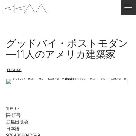
グッドバイ・ポストモダン
―11人のアメリカ建築家
ENGLISH
1989.7
隈 研吾
鹿島出版会
日本語
9784306042599