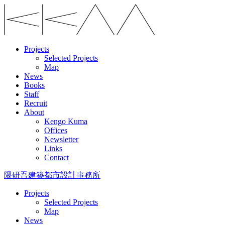
Projects
Selected Projects
Map
News
Books
Staff
Recruit
About
Kengo Kuma
Offices
Newsletter
Links
Contact
隈研吾建築都市設計事務所
Projects
Selected Projects
Map
News