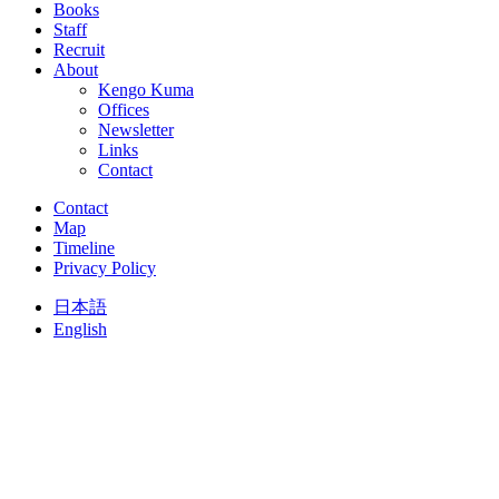
Books
Staff
Recruit
About
Kengo Kuma
Offices
Newsletter
Links
Contact
Contact
Map
Timeline
Privacy Policy
日本語
English