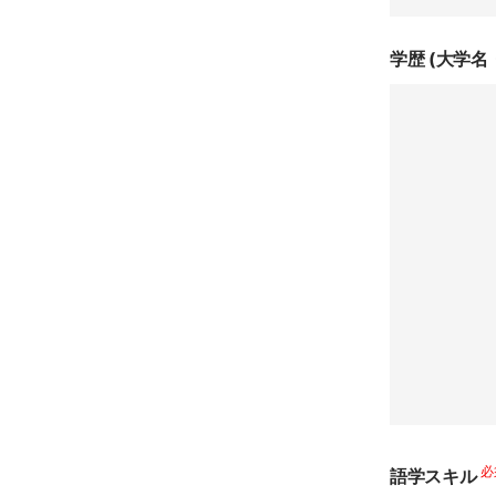
学歴 (大学名
必
語学スキル