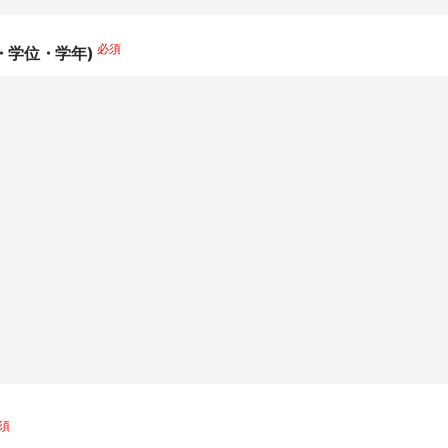
必須
・学位・学年)
須