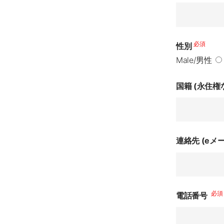
必須
性別
Male/男性
国籍 (永住権
連絡先 (eメ
必須
電話番号