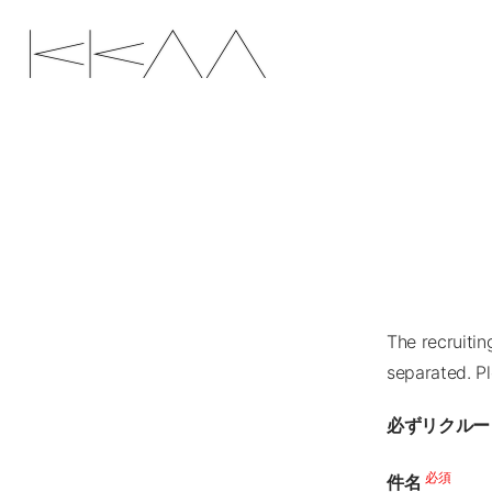
The recruiti
ENGLISH
separated. Pl
必ずリクルー
必須
件名