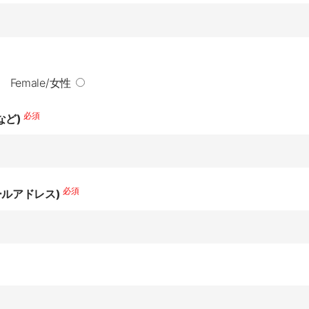
Female/女性
必須
など)
必須
ールアドレス)