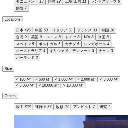
モニュメント
13
宗教
12
工場/工房
11
ランドスケープ
9
病院
7
Locations
日本
425
中国
53
イタリア
36
フランス
33
韓国
10
台湾
9
英国
9
スイス
8
ドイツ
8
N/A
8
米国
8
スペイン
5
ポルトガル
5
カナダ
5
シンガポール
4
オーストラリア
4
ギリシャ
4
デンマーク
3
チェコ
3
ポーランド
3
Size
< 100
M²
< 500
M²
< 1,000
M²
< 2,000
M²
< 3,000
M²
< 5,000
M²
< 10,000
M²
> 10,000
M²
Others
竣工
623
進行中
37
改修
24
アンビルト
7
研究
1