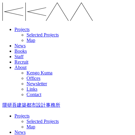
Projects
Selected Projects
Map
News
Books
Staff
Recruit
About
Kengo Kuma
Offices
Newsletter
Links
Contact
隈研吾建築都市設計事務所
Projects
Selected Projects
Map
News