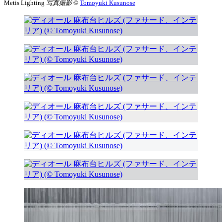
Metis Lighting
写真撮影
©︎
Tomoyuki Kusunose