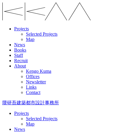
Projects
Selected Projects
Map
News
Books
Staff
Recruit
About
Kengo Kuma
Offices
Newsletter
Links
Contact
隈研吾建築都市設計事務所
Projects
Selected Projects
Map
News