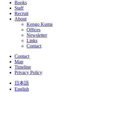
Books
Staff
Recruit
About
Kengo Kuma
Offices
Newsletter
Links
Contact
Contact
Map
Timeline
Privacy Policy
日本語
English