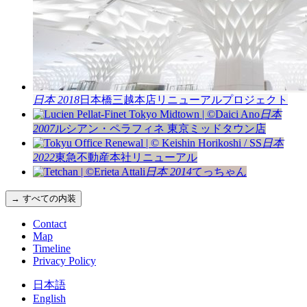
日本 2018
日本橋三越本店リニューアルプロジェクト
日本
2007
ルシアン・ペラフィネ 東京ミッドタウン店
日本
2022
東急不動産本社リニューアル
日本 2014
てっちゃん
→ すべての内装
Contact
Map
Timeline
Privacy Policy
日本語
English