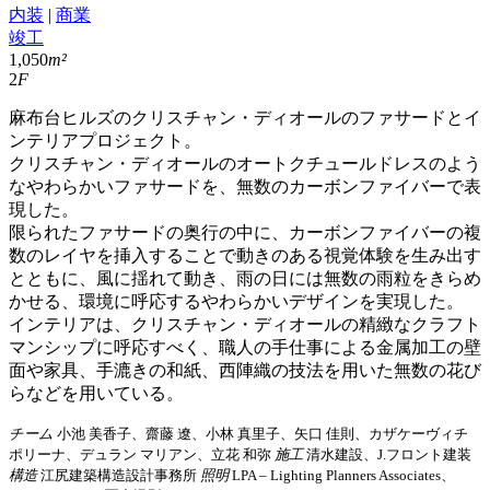
内装
|
商業
竣工
1,050
m²
2
F
麻布台ヒルズのクリスチャン・ディオールのファサードとイ
ンテリアプロジェクト。
クリスチャン・ディオールのオートクチュールドレスのよう
なやわらかいファサードを、無数のカーボンファイバーで表
現した。
限られたファサードの奥行の中に、カーボンファイバーの複
数のレイヤを挿入することで動きのある視覚体験を生み出す
とともに、風に揺れて動き、雨の日には無数の雨粒をきらめ
かせる、環境に呼応するやわらかいデザインを実現した。
インテリアは、クリスチャン・ディオールの精緻なクラフト
マンシップに呼応すべく、職人の手仕事による金属加工の壁
面や家具、手漉きの和紙、西陣織の技法を用いた無数の花び
らなどを用いている。
チーム
小池 美香子、齋藤 遼、小林 真里子、矢口 佳則、カザケーヴィチ
ポリーナ、デュラン マリアン、立花 和弥
施工
清水建設、J.フロント建装
構造
江尻建築構造設計事務所
照明
LPA – Lighting Planners Associates、