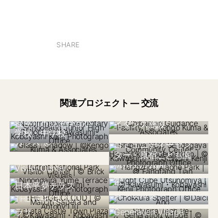
SHARE
関連プロジェクト — 交流
日本 2025
(仮称) チバニアンガ
日本 2025
寝屋川市立望が丘小
イダンス施設
日本 2024
学校・中学校
日本 1996
渋谷区SCC千駄ヶ谷
ガラス/影
コミュニティーセン
アルバニア 2023
ター・原宿こども園
中国 2023
Butrint National Park
杭州小河公園
日本 2022
Visitor Center
ライトキューブ宇都
日本 2005
日本 2018
宮
宝積寺駅舎前グリー
日本平夢テラス
インドネシア 2025
日本 2020
ンシェルター
ポルトガル 2025
THE RGE CLOUD
竹田市城下町交流プ
Silveira Tech Re-
ラザ
Generation Village