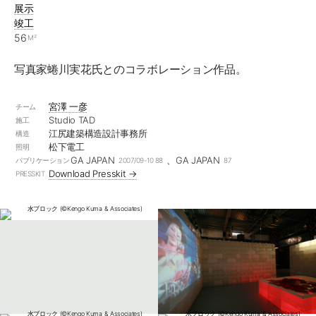
展示
竣工
56
M²
写真家蜷川実花氏とのコラボレーション作品。
宮澤 一彦
チーム
Studio TAD
施工
江尻建築構造設計事務所
構造
松下電工
照明
GA JAPAN
、GA JAPAN
パブリケーション
2007/09-10 88
87
Download Presskit →
PRESSKIT