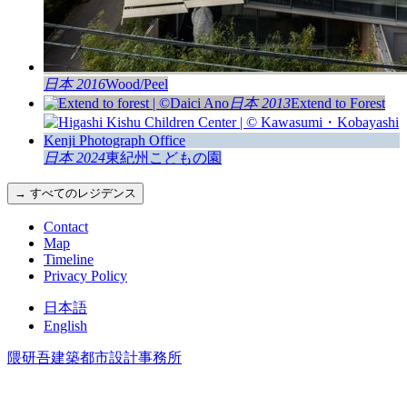
日本 2016
Wood/Peel
日本 2013
Extend to Forest
日本 2024
東紀州こどもの園
→ すべてのレジデンス
Contact
Map
Timeline
Privacy Policy
日本語
English
隈研吾建築都市設計事務所