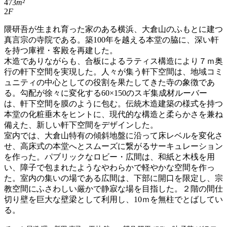
473
m²
2
F
隈研吾が生まれ育った家のある横浜、大倉山のふもとに建つ
真言宗の寺院である。築100年を越える本堂の脇に、深い軒
を持つ庫裡・客殿を再建した。
木造でありながらも、合板によるラティス構造により７ｍ奥
行の軒下空間を実現した。人々が集う軒下空間は、地域コミ
ュニティの中心としての役割を果たしてきた寺の象徴であ
る。勾配が徐々に変化する60×150のスギ集成材ルーバー
は、軒下空間を膜のように包む。伝統木造建築の様式を持つ
本堂の化粧垂木をヒントに、現代的な構造と柔らかさを兼ね
備えた、新しい軒下空間をデザインした。
室内では、大倉山特有の傾斜地盤に沿って床レベルを変化さ
せ、高床式の本堂へとスムーズに繋がるサーキュレーション
を作った。パブリックなロビー・広間は、和紙と木桟を用
い、障子で包まれたようなやわらかで軽やかな空間を作っ
た。室内の集いの場である広間は、下部に開口を限定し、宗
教空間にふさわしい厳かで静寂な場を目指した。２階の間仕
切り壁を巨大な壁梁として利用し、10ｍを無柱でとばしてい
る。