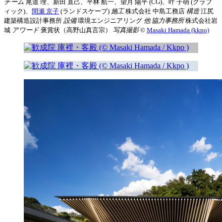
チーム
尾道 理、新田 直己、平林 航一、望月 陽平 (CG)、叶 子萌 (グラフ
ィック)、
間瀬 京子
(ランドスケープ)
施工
株式会社 中島工務店
構造
江尻
建築構造設計事務所
設備
環境エンジニアリング
他 協力事務所
株式会社岩
城
アワード
褒賞状（高野山真言宗）
写真撮影
©︎
Masaki Hamada (kkpo)