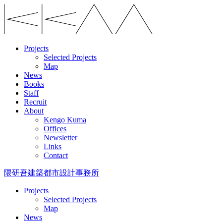
Projects
Selected Projects
Map
News
Books
Staff
Recruit
About
Kengo Kuma
Offices
Newsletter
Links
Contact
隈研吾建築都市設計事務所
Projects
Selected Projects
Map
News