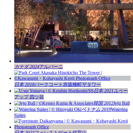
カナダ 2024
アルバーニ
日本 2018
パークコート赤坂檜町ザタワー
日本 2021
ユゥー
アップ 四ツ谷
韓国 2012
Jeju Ball
ベトナム 2019
Waterina
Suites
日本 2023
フォレストゲート代官山