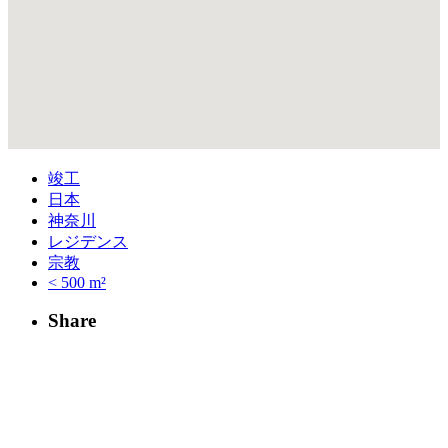
竣工
日本
神奈川
レジデンス
宗教
< 500 m²
Share