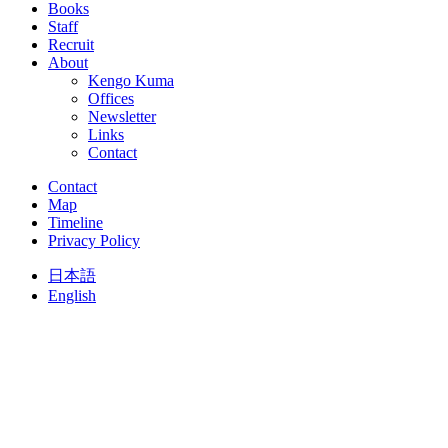
Books
Staff
Recruit
About
Kengo Kuma
Offices
Newsletter
Links
Contact
Contact
Map
Timeline
Privacy Policy
日本語
English