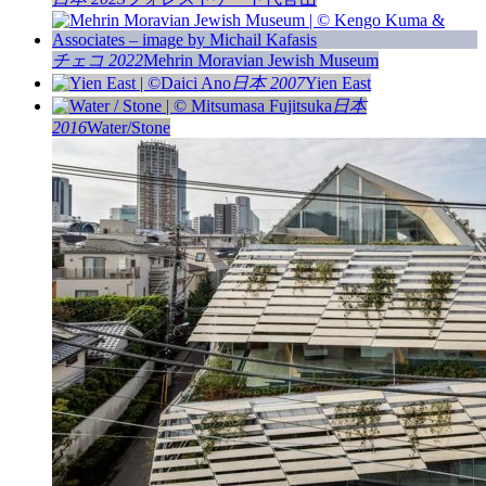
チェコ 2022
Mehrin Moravian Jewish Museum
日本 2007
Yien East
日本
2016
Water/Stone