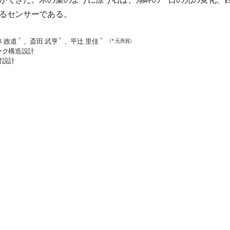
るセンサーである。
*
*
*
林 政道
、斎田 武亨
、平辻 里佳
(* 元所員)
ーク構造設計
村設計
A HOUSES
124
竣工
日本
N/A
レジデンス
< 500 m²
SHARE