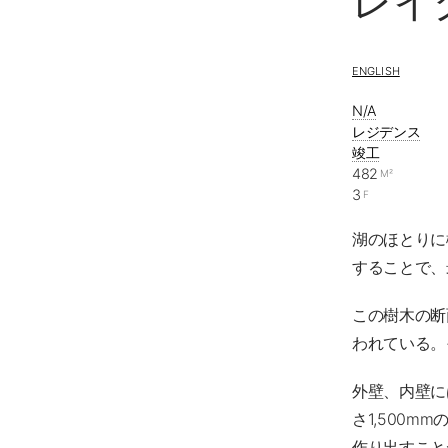
レイ
ENGLISH
N/A
レジデンス
竣工
482
M²
3
F
湖のほとりに
することで、
この樹木の断
われている。
外壁、内壁に
さ1,500
作り出すこと