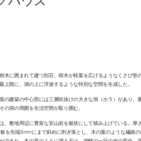
クハウス
樹木に囲まれて建つ別荘。樹木が枝葉を広げるようなくさび形
最上階に、湖の上に浮遊するような特別な空間を生成した。
面の建築の中心部には三層吹抜けの大きな洞（ホラ）があり、
その洞の周囲を生活空間が取り囲む。
は、敷地周辺に豊富な安山岩を板状にして積み上げている。厚さ
mmの板を先端8mmにまで斜めに削ぎ落とし、木の葉のような繊維
ができた。木の葉のように漂う石は、湖畔の一日の光の変化、