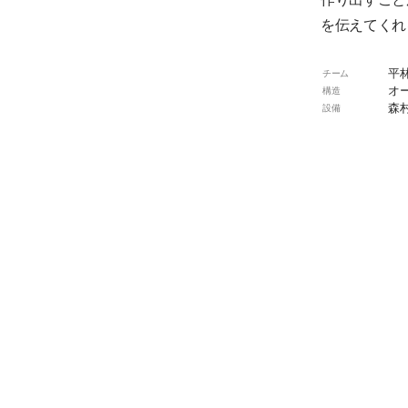
を伝えてくれ
平
チーム
オ
構造
森
設備
G
パブリケーション