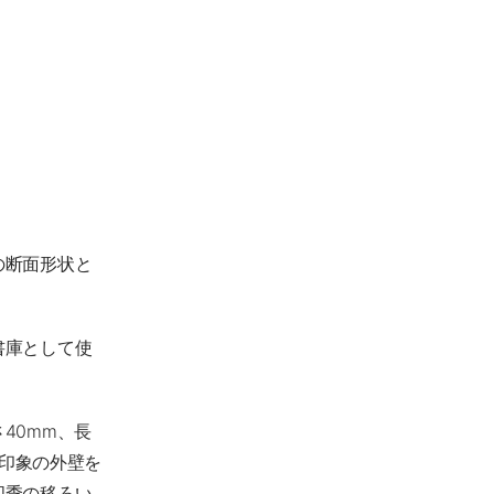
の断面形状と
書庫として使
40mm、長
の印象の外壁を
四季の移ろい