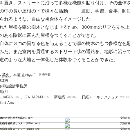
を置き、ストリートに沿って多様な機能を貼り付け、その全体
の中の長い屋根の下で様々な活動―――運動、学習、食事、睡
られるような、自由な複合体をイメージした。
れた屋根を森の樹木となじませるため、300mmのリフを立ち
のある陰影に富んだ屋根をつくることができた。
自体に３つの異なる色を与えることで森の樹木のもつ多様な色
みた。また室内を貫通するストリート状の通路を、地形に沿っ
道のような大地と一体化した体験をつくることができた。
*
本 英史
、本瀬 あゆみ
(* 元所員)
成建設
箱構造設計事務所
村設計
A JAPAN
、GA JAPAN
、新建築
、日経アーキテクチュア
107
105
2010/07
2010/01
aici Ano