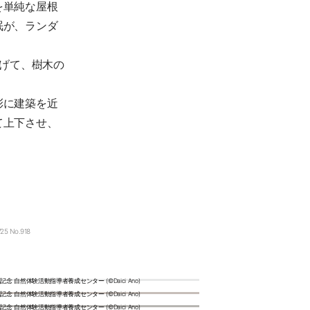
を単純な屋根
眠が、ランダ
上げて、樹木の
彩に建築を近
て上下させ、
/25 No.918