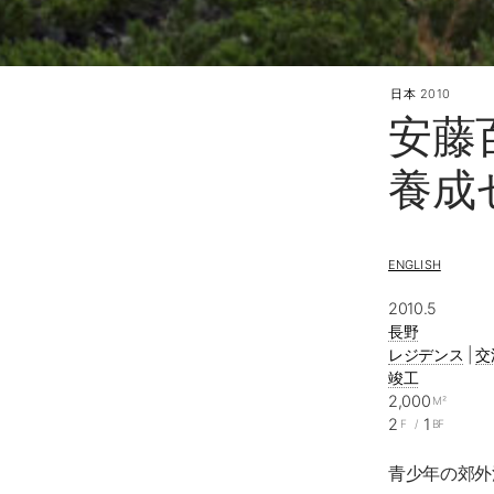
日本
2010
安藤
養成
ENGLISH
2010.5
長野
レジデンス
|
交
竣工
2,000
M²
2
1
F
/
BF
青少年の郊外