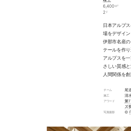
6,400
M²
2
F
日本アルプス
場をデザイン
伊那市名産の
テールを作り
アルプスを一
さしい質感と
人間関係を創
尾道
チーム
清
施工
第
アワード
ズ
©︎
I
写真撮影