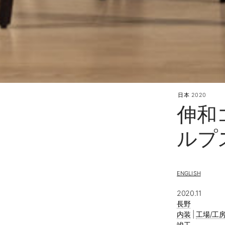
日本
2020
伸和
ルプ
ENGLISH
2020.11
長野
内装
|
工場/工
竣工