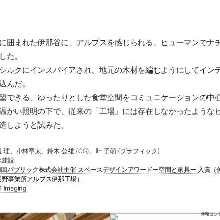
に囲まれた伊那谷に、アルプスを感じられる、ヒューマンでナ
した。
シルクにインスパイアされ、地元の木材を編むようにしてイン
込んだ。
望できる、ゆったりとした食堂空間をコミュニケーションの中
温かい照明の下で、従来の「工場」には存在しなかったような
造しようと試みた。
 理、小林章太、鈴木 公雄 (CG)、叶 子萌 (グラフィック)
水建設
11回パブリック株式会社主催 スペースデザインアワードー空間と家具ー 入賞（
長野事業所アルプス伊那工場）
T Imaging