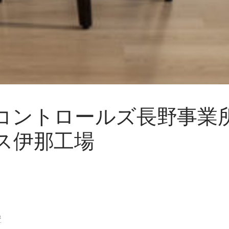
コントロールズ長野事業
ス伊那工場
房