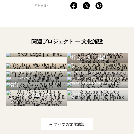
SHARE
ポルトガル 2024
関連プロジェクト — 文化施設
カルースト・グルベ
日本 2010
フランス 2023
梼原 木橋ミュージア
ンキアン財団 現代美
Forest Edge
日本 2022
日本 2020
ム 雲の上のギャラリ
術センター 南館
神戸翔飛工業改装計
竹田市城下町交流プ
ー
画(アースギャラリ
ラザ
日本 2022
日本 2020
ムラサキペンギント
廣澤美術館
ー)
日本 2000
中国 2015
石の美術館
ツカ
日本 2013
中国美術学院民芸博
銀座歌舞伎座
フランス 2020
物館
日本 2023
アンジェ・サン・モ
青井阿蘇神社国宝記
ーリス大聖堂のギャ
念館
ラリー
→ すべての文化施設