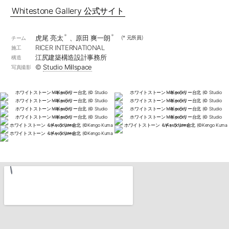
Whitestone Gallery 公式サイト
*
*
虎尾 亮太
、原田 爽一朗
(* 元所員)
チーム
RICER INTERNATIONAL
施工
江尻建築構造設計事務所
構造
©︎
Studio Millspace
写真撮影