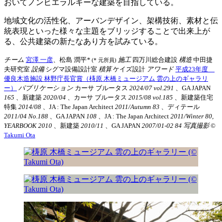
おいてノンヒエラルキーな建築を目指している。
地域文化の活性化、アーバンデザイン、架構技術、素材と伝
統表現といった様々な主題をブリッジすることで出来上が
る、公共建築の新たなあり方を試みている。
チーム
宮澤 一彦
、松島 潤平
*
施工
四万川総合建設
構造
中田捷
(* 元所員)
夫研究室
設備
シグマ設備設計室
積算
ケイズ設計
アワード
平成23年度
優良木造施設 林野庁長官賞（梼原 木橋ミュージアム 雲の上のギャラリ
ー）
パブリケーション
カーサ ブルータス
2024/07 vol.291
、GA JAPAN
165
、新建築
2020/04
、カーサ ブルータス
2015/08 vol.185
、新建築住宅
特集
2014/08
、JA : The Japan Architect
2011/Autumn 83
、ディテール
2011/04 No.188
、GA JAPAN
108
、JA : The Japan Architect
2011/Winter 80,
YEARBOOK 2010
、新建築
2010/11
、GA JAPAN
2007/01-02 84
写真撮影
©︎
Takumi Ota