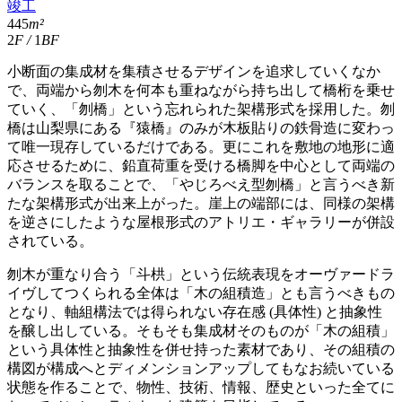
竣工
445
m²
2
F
/
1
BF
小断面の集成材を集積させるデザインを追求していくなか
で、両端から刎木を何本も重ねながら持ち出して橋桁を乗せ
ていく、「刎橋」という忘れられた架構形式を採用した。刎
橋は山梨県にある『猿橋』のみが木板貼りの鉄骨造に変わっ
て唯一現存しているだけである。更にこれを敷地の地形に適
応させるために、鉛直荷重を受ける橋脚を中心として両端の
バランスを取ることで、「やじろべえ型刎橋」と言うべき新
たな架構形式が出来上がった。崖上の端部には、同様の架構
を逆さにしたような屋根形式のアトリエ・ギャラリーが併設
されている。
刎木が重なり合う「斗栱」という伝統表現をオーヴァードラ
イヴしてつくられる全体は「木の組積造」とも言うべきもの
となり、軸組構法では得られない存在感 (具体性) と抽象性
を醸し出している。そもそも集成材そのものが「木の組積」
という具体性と抽象性を併せ持った素材であり、その組積の
構図が構成へとディメンションアップしてもなお続いている
状態を作ることで、物性、技術、情報、歴史といった全てに