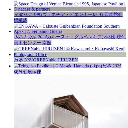
イタリア 1995
ヴェネチア・ビエンナーレ’95 日本館会
場構成
ポルトガル 2024
カルースト・グルベンキアン財団 現代
美術センター 南館
日本 2021
GREENable HIRUZEN
日本 2025
荻外荘展⽰棟