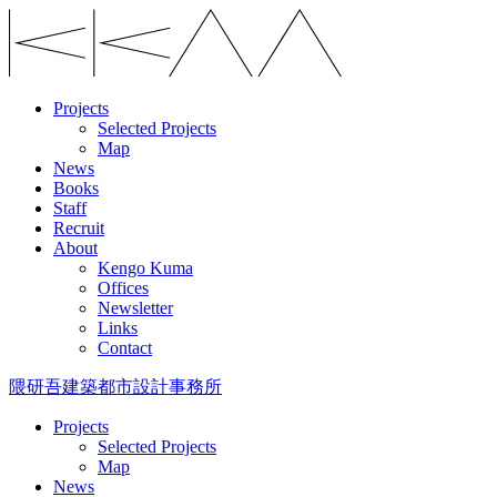
Projects
Selected Projects
Map
News
Books
Staff
Recruit
About
Kengo Kuma
Offices
Newsletter
Links
Contact
隈研吾建築都市設計事務所
Projects
Selected Projects
Map
News