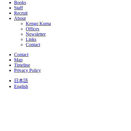
Books
Staff
Recruit
About
Kengo Kuma
Offices
Newsletter
Links
Contact
Contact
Map
Timeline
Privacy Policy
日本語
English