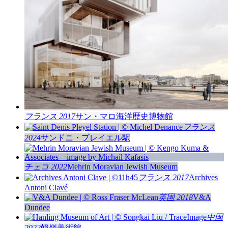
フランス 2017
サン・マロ海洋歴史博物館
フランス
2024
サンドニ・プレイエル駅
チェコ 2022
Mehrin Moravian Jewish Museum
フランス 2017
Archives
Antoni Clavé
英国 2018
V&A
Dundee
中国
2022
韓嶺美術館