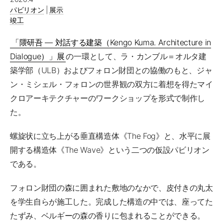
パビリオン
|
展示
竣工
「隈研吾 ― 対話する建築（Kengo Kuma. Architecture in
Dialogue）」展
の一環として、ラ・カンブル＝オルタ建
築学部（ULB）およびフォロン財団との協働のもと、ジャ
ン・ミシェル・フォロンの世界観の双方に着想を得たマイ
クロアーキテクチャーのワークショップを形式で制作し
た。
螺旋状に立ち上がる垂直構造体《The Fog》と、水平に展
開する構造体《The Wave》という二つの仮設パビリオン
である。
フォロン財団の森に囲まれた敷地のなかで、皮付きの丸太
を学生自らが施工した。完成した構造の中では、座ってた
たずみ、ベルギーの森の香りに包まれることができる。