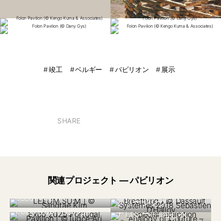
竣工
ベルギー
パビリオン
展示
SHARE
関連プロジェクト — パビリオン
韓国 2023
日本 2025
イタリア 2018
日本 2023
Leeum Su:M
大阪・関西万博
ブリージング
特別展示:『被覆のア
英国 2023
2025 ポルトガル館
ナロジー —組む衣
Chelsea Flower