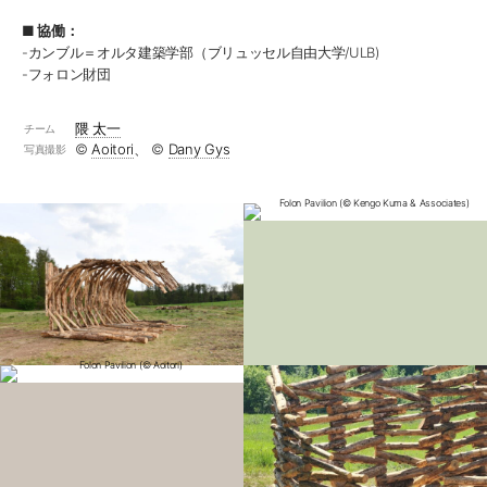
■ 協働：
-カンブル＝オルタ建築学部（ブリュッセル自由大学/ULB)
-フォロン財団
隈 太一
チーム
©︎
Aoitori
、 ©︎
Dany Gys
写真撮影