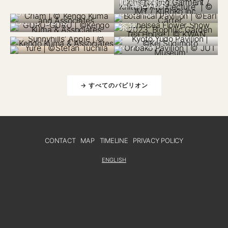
服/編む建築』
ブルガリア 2019
オーストラリア 2020
Show 2023, バイオ
Cham
Botanical Pavilion
日本 2019
フィリックガーデン
日本 2018
日本 2021
GURU-GURU
サニーヒルズのりん
京都”湯道”パビリオ
茶室
ご
ン
フランス 2015
台湾 2021
Yure
オリバコ
→ すべてのパビリオン
CONTACT
MAP
TIMELINE
PRIVACY POLICY
ENGLISH