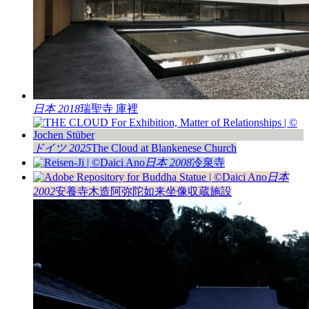
日本 2018
瑞聖寺 庫裡
ドイツ 2025
The Cloud at Blankenese Church
日本 2008
冷泉寺
日本
2002
安養寺木造阿弥陀如来坐像収蔵施設