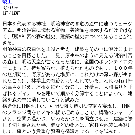
竣工
3,293
m²
1
F
/
1
BF
日本を代表する神社、明治神宮の参道の途中に建つミュージ
アム。明治神宮に伝わる宝物、美術品を展示するだけではな
く、明治神宮の森の歴史、建築の歴史について知ることがで
きる。
明治神宮の森自体を主役と考え、建築をその中に溶けこませ
ることを目標とした。一見、原生林のように見える明治神宮
の森は、明治天皇が亡くなった後に、全国のボランティアの
手によって、持ち寄られ、植えられたものであり、１００年
の短期間で、野原があった場所に、これだけの深い森が生ま
れたことは、林学上の奇跡ともいわれている。われわれは軒
の高さを抑え、屋根を細かく分節し、外壁も、大和張りと呼
ばれるディテールを用いて細かく分節することによって、建
築を森の中に消していこうと試みた。
構造体にH鋼を用い、可能な限り透明な空間を実現し、H鋼
のフランジ間をヒノキの板で埋めることで、構造のシャープ
さと、空間の温かさ、やわらかさとを両立させた。建築に際
して切り倒された欅、楠などの樹木は、家具や内装に再利用
して、森という貴重な資源を循環させることを試みた。