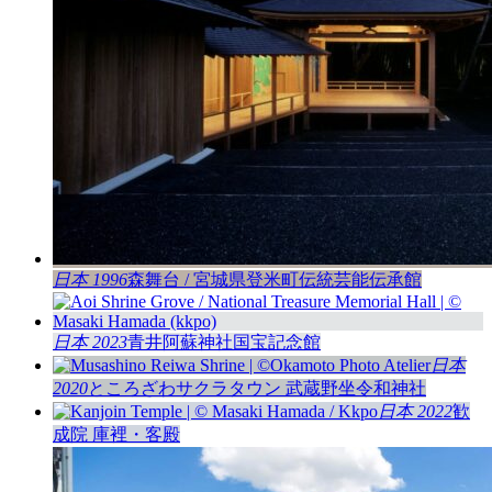
日本 1996
森舞台 / 宮城県登米町伝統芸能伝承館
日本 2023
青井阿蘇神社国宝記念館
日本
2020
ところざわサクラタウン 武蔵野坐令和神社
日本 2022
歓
成院 庫裡・客殿