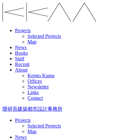
Projects
Selected Projects
Map
News
Books
Staff
Recruit
About
Kengo Kuma
Offices
Newsletter
Links
Contact
隈研吾建築都市設計事務所
Projects
Selected Projects
Map
News