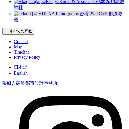
日本 2010
赤城
神社
台湾 2024
CMP柳原教
会
→ すべての宗教
Contact
Map
Timeline
Privacy Policy
日本語
English
隈研吾建築都市設計事務所