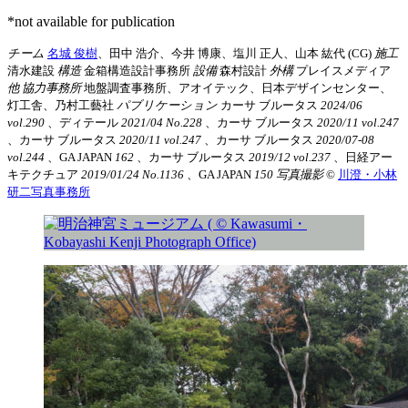
*not available for publication
チーム
名城 俊樹
、田中 浩介、今井 博康、塩川 正人、山本 紘代 (CG)
施工
清水建設
構造
金箱構造設計事務所
設備
森村設計
外構
プレイスメディア
他 協力事務所
地盤調査事務所、アオイテック、日本デザインセンター、
灯工舎、乃村工藝社
パブリケーション
カーサ ブルータス
2024/06
vol.290
、ディテール
2021/04 No.228
、カーサ ブルータス
2020/11 vol.247
、カーサ ブルータス
2020/11 vol.247
、カーサ ブルータス
2020/07-08
vol.244
、GA JAPAN
162
、カーサ ブルータス
2019/12 vol.237
、日経アー
キテクチュア
2019/01/24 No.1136
、GA JAPAN
150
写真撮影
©︎
川澄・小林
研二写真事務所