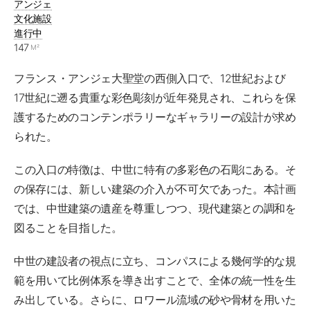
アンジェ
文化施設
進行中
147
M²
フランス・アンジェ大聖堂の西側入口で、12世紀および
17世紀に遡る貴重な彩色彫刻が近年発見され、これらを保
護するためのコンテンポラリーなギャラリーの設計が求め
られた。
この入口の特徴は、中世に特有の多彩色の石彫にある。そ
の保存には、新しい建築の介入が不可欠であった。本計画
では、中世建築の遺産を尊重しつつ、現代建築との調和を
図ることを目指した。
中世の建設者の視点に立ち、コンパスによる幾何学的な規
範を用いて比例体系を導き出すことで、全体の統一性を生
み出している。さらに、ロワール流域の砂や骨材を用いた