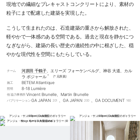
現地での繊細なプレキャストコンクリートにより、素材の
粒子にまで配慮した建築を実現した。
こうして生まれたのは、石造建築の重さから解放された、
軽やかで一体感のある空間である。過去と現在を静かにつ
なぎながら、建築の長い歴史の連続性の中に根ざした、穏
やかな現代性を空間にもたらしている。
河原田 千鶴子
、エリーズ フォーケンベルグ、神谷 大道、カル
チーム
*
ラ ボジャール
(* 元所員)
BETEM Atlantique
施工
8-18 Lumière
照明
Vincent Brunelle、Martin Brunelle
他 協力事務所
GA JAPAN
、GA JAPAN
、GA DOCUMENT
パブリケーション
201
200
160