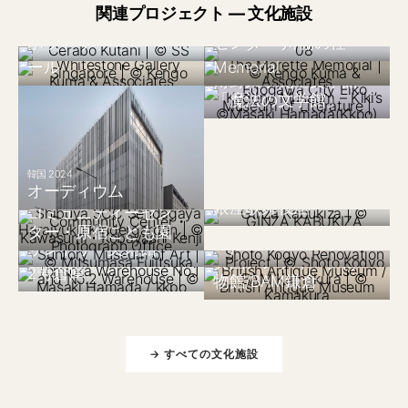
日本 2019
日本 2009
関連プロジェクト — 文化施設
シンガポール 2023
九谷セラミック・ラ
下関市川棚温泉交流
ホワイトストーン・
フランス 2024
ボラトリー
センター 川棚の杜
ギャラリーシンガポ
The Morette
ール
Memorial
日本 2021
角野栄子児童文学館
「魔法の文学館」
韓国 2024
日本 2024
オーディウム
渋谷区SCC千駄ヶ谷
日本 2013
日本 2022
銀座歌舞伎座
神戸翔飛工業改装計
コミュニティーセン
画(アースギャラリ
ター・原宿こども園
日本 2007
日本 2022
サントリー美術館
ー)
日本 2022
富岡倉庫 1号倉庫、
英国アンティーク博
2号倉庫
物館/BAM鎌倉
→ すべての文化施設