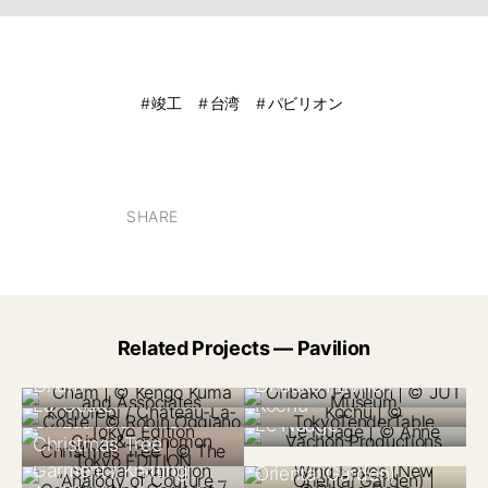
竣工
台湾
パビリオン
SHARE
Related Projects — Pavilion
FRANCE 2017
BULGARIA 2019
TAIWAN 2021
Komorebi / Château-
JAPAN 2024
Cham
JAPAN 2023
Oribako Pavilion
JAPAN 2018
Tokyo Edition
Special Exhibition
La-Coste
Kochu
FRANCE 2017
Ginza&Toranomon
“Analogy of Couture
Le Nuage
TAIWAN 2015
Christmas Tree
– Constructing
Wind Eaves (New
Garment / Knitting
JAPAN 2012
Oriental Garden)