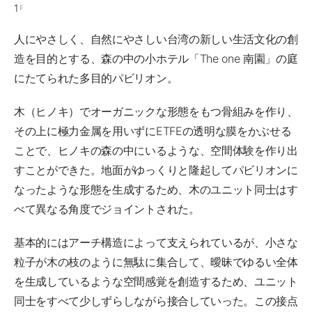
1
F
人にやさしく、自然にやさしい台湾の新しい生活文化の創
造を目的とする、森の中の小ホテル「The one 南園」の庭
にたてられた多目的パビリオン。
木（ヒノキ）でオーガニックな形態をもつ骨組みを作り、
その上に極力金属を用いずにETFEの透明な膜をかぶせる
ことで、ヒノキの森の中にいるような、空間体験を作り出
すことができた。地面がゆっくりと隆起してパビリオンに
なったような形態を生成するため、木のユニット同士はす
べて異なる角度でジョイントされた。
基本的にはアーチ構造によって支えられているが、小さな
粒子が木の枝のように無駄に集合して、曖昧でゆるい全体
を生成しているような空間感覚を創造するため、ユニット
同士をすべて少しずらしながら接合していった。この接点