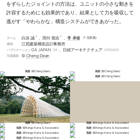
をずらしたジョイントの方法は、ユニットの小さな動きを
許容するためにも効果的であり、結果として力を吸収して
逃がす「やわらかな」構造システムができあがった。
*
*
白浜 誠
、田付 龍吉
、
李 承俊
(* 元所員)
チーム
江尻建築構造設計事務所
構造
GA JAPAN
、日経アーキテクチュア
パブリケーション
134
2015/04/25
©︎
Cheng Dean
写真撮影