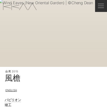
台湾
2015
風檐
ENGLISH
パビリオン
竣工