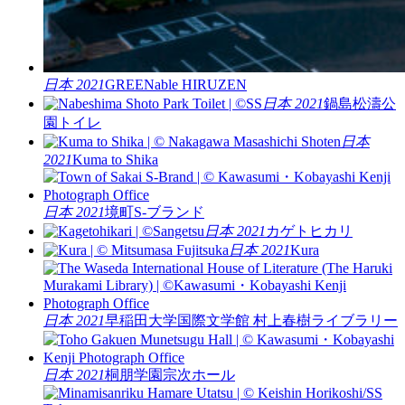
日本 2021
GREENable HIRUZEN
日本 2021
鍋島松濤公
園トイレ
日本
2021
Kuma to Shika
日本 2021
境町S-ブランド
日本 2021
カゲトヒカリ
日本 2021
Kura
日本 2021
早稲田大学国際文学館 村上春樹ライブラリー
日本 2021
桐朋学園宗次ホール