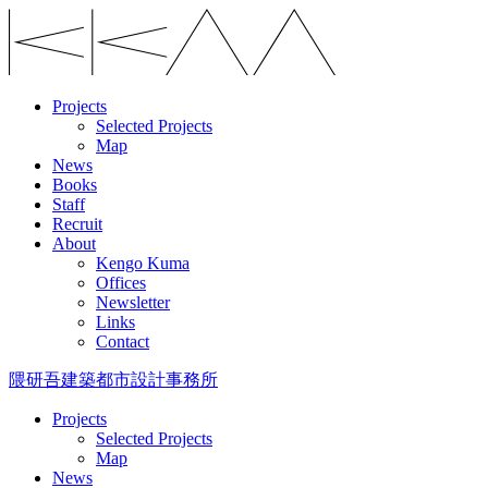
Projects
Selected Projects
Map
News
Books
Staff
Recruit
About
Kengo Kuma
Offices
Newsletter
Links
Contact
隈研吾建築都市設計事務所
Projects
Selected Projects
Map
News