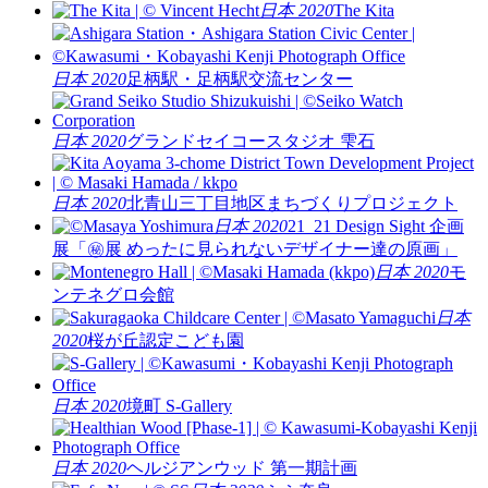
日本 2020
The Kita
日本 2020
足柄駅・足柄駅交流センター
日本 2020
グランドセイコースタジオ 雫石
日本 2020
北青山三丁目地区まちづくりプロジェクト
日本 2020
21_21 Design Sight 企画
展「㊙展 めったに見られないデザイナー達の原画」
日本 2020
モ
ンテネグロ会館
日本
2020
桜が丘認定こども園
日本 2020
境町 S-Gallery
日本 2020
ヘルジアンウッド 第一期計画