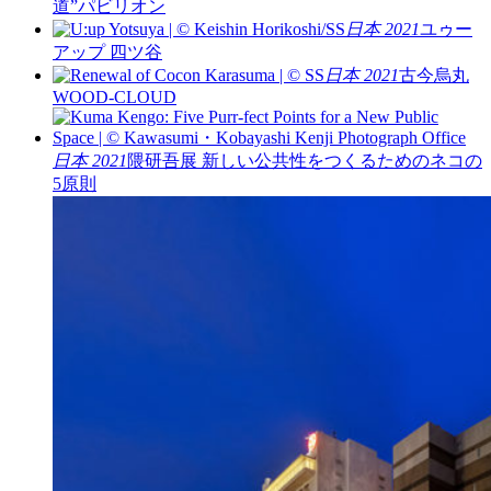
道”パビリオン
日本 2021
ユゥー
アップ 四ツ谷
日本 2021
古今烏丸
WOOD-CLOUD
日本 2021
隈研吾展 新しい公共性をつくるためのネコの
5原則