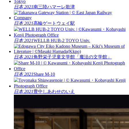
日本 2021
南三陸ハマーレ歌津
日本 2021
高輪ゲートウェイ駅
日本 2021
WELLB HUB-2 TOYO Univ.
日本 2021
角野栄子児童文学館「魔法の文学館」
日本 2021
Share M-10
日本 2021
豊中しあわせのいえ