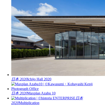
日本 2020
Ichijo Hall 2020
日本 2020
Maxplan Azabu 10
日本
2020
Multiplication