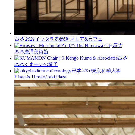
日本 2021
イッタラ表参道 ストア&カフェ
日本
2020
廣澤美術館
日本
2020
くまモンの椅子
日本 2020
東京科学大学
Hisao & Hiroko Taki Plaza