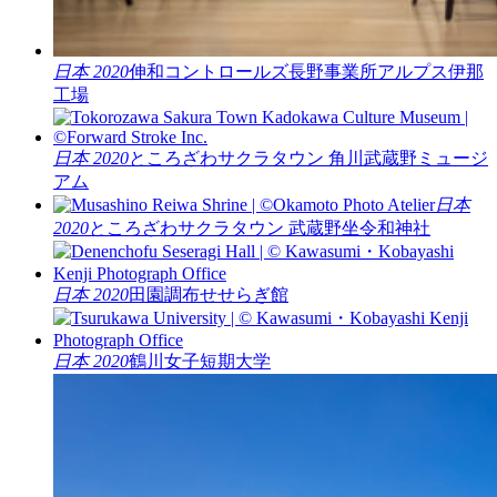
日本 2020
伸和コントロールズ長野事業所アルプス伊那
工場
日本 2020
ところざわサクラタウン 角川武蔵野ミュージ
アム
日本
2020
ところざわサクラタウン 武蔵野坐令和神社
日本 2020
田園調布せせらぎ館
日本 2020
鶴川女子短期大学