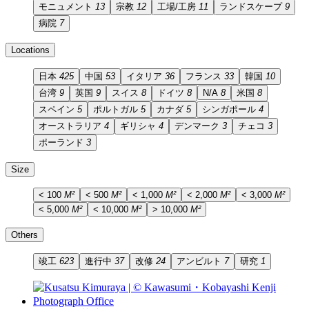
モニュメント
13
宗教
12
工場/工房
11
ランドスケープ
9
病院
7
Locations
日本
425
中国
53
イタリア
36
フランス
33
韓国
10
台湾
9
英国
9
スイス
8
ドイツ
8
N/A
8
米国
8
スペイン
5
ポルトガル
5
カナダ
5
シンガポール
4
オーストラリア
4
ギリシャ
4
デンマーク
3
チェコ
3
ポーランド
3
Size
< 100
M²
< 500
M²
< 1,000
M²
< 2,000
M²
< 3,000
M²
< 5,000
M²
< 10,000
M²
> 10,000
M²
Others
竣工
623
進行中
37
改修
24
アンビルト
7
研究
1