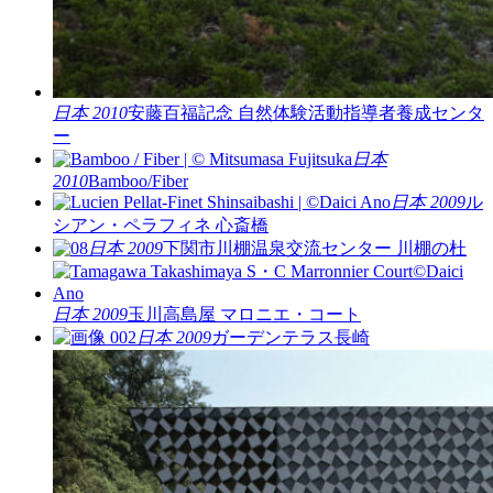
日本 2010
安藤百福記念 自然体験活動指導者養成センタ
ー
日本
2010
Bamboo/Fiber
日本 2009
ル
シアン・ペラフィネ 心斎橋
日本 2009
下関市川棚温泉交流センター 川棚の杜
日本 2009
玉川高島屋 マロニエ・コート
日本 2009
ガーデンテラス長崎