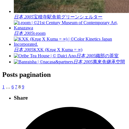
日本 2005
宝積寺駅舎前グリーンシェルター
日本 2005
t-room
日本 2005
KXK (Krug X Kuma = ∞)
日本 2005
織部の茶室
日本 2005
萬來舎継承空間
Posts pagination
1
…
6
7
8
9
Share