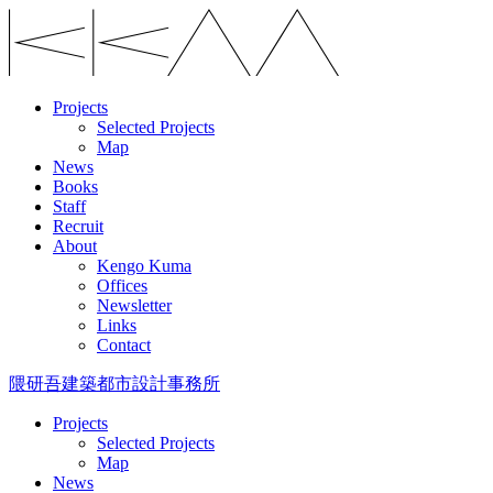
Projects
Selected Projects
Map
News
Books
Staff
Recruit
About
Kengo Kuma
Offices
Newsletter
Links
Contact
隈研吾建築都市設計事務所
Projects
Selected Projects
Map
News