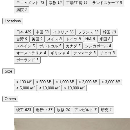
モニュメント
13
宗教
12
工場/工房
11
ランドスケープ
9
病院
7
Locations
日本
425
中国
53
イタリア
36
フランス
33
韓国
10
台湾
9
英国
9
スイス
8
ドイツ
8
N/A
8
米国
8
スペイン
5
ポルトガル
5
カナダ
5
シンガポール
4
オーストラリア
4
ギリシャ
4
デンマーク
3
チェコ
3
ポーランド
3
Size
< 100
M²
< 500
M²
< 1,000
M²
< 2,000
M²
< 3,000
M²
< 5,000
M²
< 10,000
M²
> 10,000
M²
Others
竣工
623
進行中
37
改修
24
アンビルト
7
研究
1