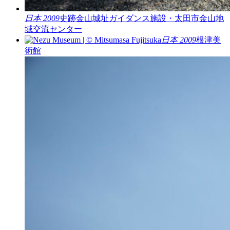
日本 2009
史跡金山城址ガイダンス施設・太田市金山地
域交流センター
日本 2009
根津美
術館