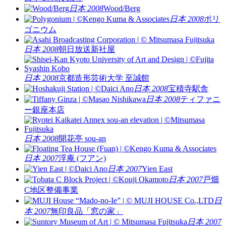
日本 2008
Wood/Berg
日本 2008
ポリ
ゴニウム
日本 2008
朝日放送新社屋
日本 2008
京都造形芸術大学 至誠館
日本 2008
宝積寺駅舎
日本 2008
ティファニ
ー銀座本店
日本 2008
開花亭 sou-an
日本 2007
浮庵 (フアン)
日本 2007
Yien East
日本 2007
戸畑
C地区整備事業
日
本 2007
無印良品「窓の家」
日本 2007