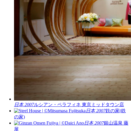
日本 2007
ルシアン・ペラフィネ 東京ミッドタウン店
日本 2007
鉃の家(鉄
の家)
日本 2007
銀山温泉 藤
屋