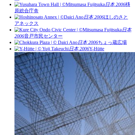
日本 2006
梼
原総合庁舎
日本 2006
ほしのさと
アネックス
日本
2006
音戸市民センター
日本 2006
ちょっ蔵広場
日本 2006
Y-Hütte