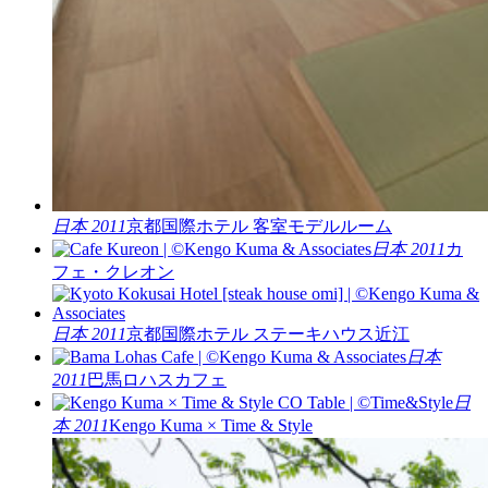
日本 2011
京都国際ホテル 客室モデルルーム
日本 2011
カ
フェ・クレオン
日本 2011
京都国際ホテル ステーキハウス近江
日本
2011
巴馬ロハスカフェ
日
本 2011
Kengo Kuma × Time & Style